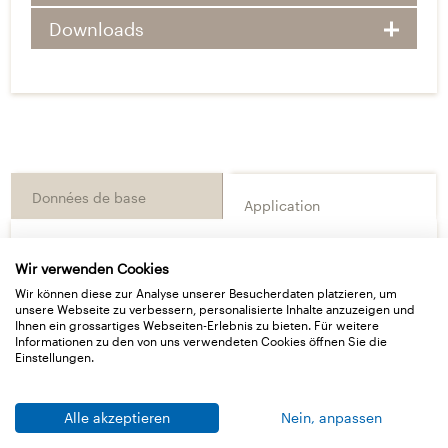
Downloads
Données de base
Application
Wir verwenden Cookies
Consignes pour la pose
Wir können diese zur Analyse unserer Besucherdaten platzieren, um
unsere Webseite zu verbessern, personalisierte Inhalte anzuzeigen und
Ihnen ein grossartiges Webseiten-Erlebnis zu bieten. Für weitere
Description du produit
Informationen zu den von uns verwendeten Cookies öffnen Sie die
Ruban adhésif simple face avec application de
Einstellungen.
colle acrylate modifiée sans solvants et grille de
renforcement diagonale. Pellicule de
Alle akzeptieren
Nein, anpassen
protection retirable en papier siliconé. Optimal