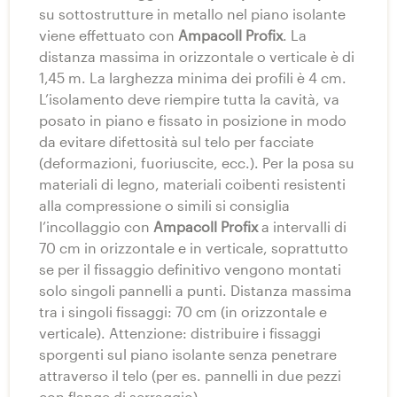
su sottostrutture in metallo nel piano isolante
viene effettuato con
Ampacoll Profix
. La
distanza massima in orizzontale o verticale è di
1,45 m. La larghezza minima dei profili è 4 cm.
L’isolamento deve riempire tutta la cavità, va
posato in piano e fissato in posizione in modo
da evitare difettosità sul telo per facciate
(deformazioni, fuoriuscite, ecc.). Per la posa su
materiali di legno, materiali coibenti resistenti
alla compressione o simili si consiglia
l’incollaggio con
Ampacoll Profix
a intervalli di
70 cm in orizzontale e in verticale, soprattutto
se per il fissaggio definitivo vengono montati
solo singoli pannelli a punti. Distanza massima
tra i singoli fissaggi: 70 cm (in orizzontale e
verticale). Attenzione: distribuire i fissaggi
sporgenti sul piano isolante senza penetrare
attraverso il telo (per es. pannelli in due pezzi
con flange di serraggio).